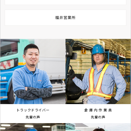
福井営業所
トラックドライバー
倉 庫 内 作 業 員
先輩の声
先輩の声