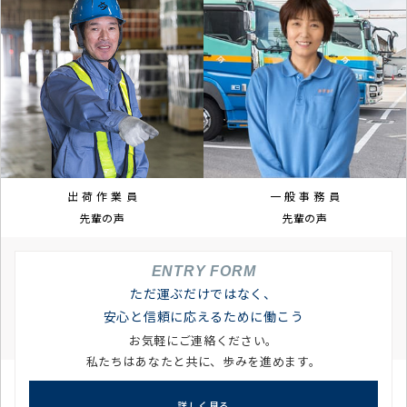
出 荷 作 業 員
一 般 事 務 員
先輩の声
先輩の声
ENTRY FORM
ただ運ぶだけではなく、
安心と信頼に応えるために働こう
お気軽にご連絡ください。
私たちはあなたと共に、歩みを進めます。
詳しく見る